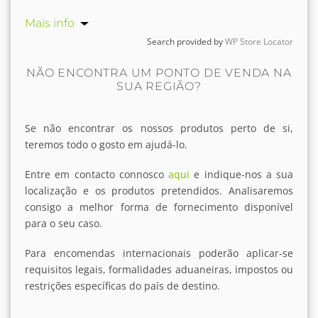
Mais info
Search provided by
WP Store Locator
0.6 km
Obter direcções
NÃO ENCONTRA UM PONTO DE VENDA NA
SUA REGIÃO?
Quinta das Mélias (Mercado Principe Real)
Se não encontrar os nossos produtos perto de si,
Jardim do Príncipe Real, Praça do Príncipe
teremos todo o gosto em ajudá-lo.
Real
1250-096 Lisboa
Entre em contacto connosco
aqui
e indique-nos a sua
localização e os produtos pretendidos. Analisaremos
Mais info
consigo a melhor forma de fornecimento disponível
para o seu caso.
1 km
Obter direcções
Para encomendas internacionais poderão aplicar-se
requisitos legais, formalidades aduaneiras, impostos ou
restrições específicas do país de destino.
Mercearia Sabor (Campo de Ourique)
Rua Tomás da Anunciação 115