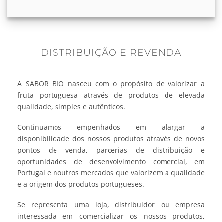
1350-325 Lisboa
Mais info
2.3 km
DISTRIBUIÇÃO E REVENDA
Obter direcções
A SABOR BIO nasceu com o propósito de valorizar a
Quinta das Mélias (Mercado Campo Pequeno)
fruta portuguesa através de produtos de elevada
Jardim do Campo Pequeno
qualidade, simples e autênticos.
1000-078 Lisboa
Continuamos empenhados em alargar a
Mais info
disponibilidade dos nossos produtos através de novos
pontos de venda, parcerias de distribuição e
2.3 km
oportunidades de desenvolvimento comercial, em
Obter direcções
Portugal e noutros mercados que valorizem a qualidade
e a origem dos produtos portugueses.
Se representa uma loja, distribuidor ou empresa
interessada em comercializar os nossos produtos,