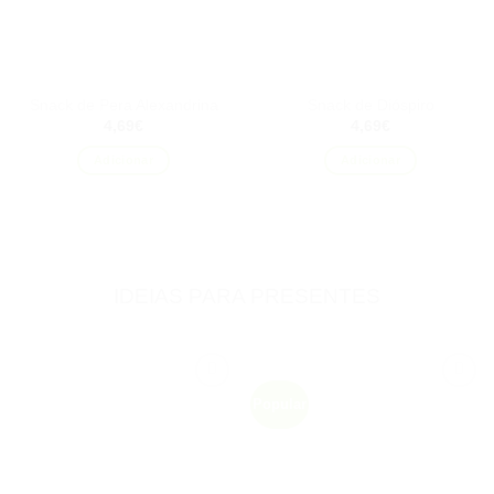
Snack de Pera Alexandrina
Snack de Dióspiro
4,69
€
4,69
€
Adicionar
Adicionar
IDEIAS PARA PRESENTES
Popular
Adicionar
Adicionar
aos
aos
favoritos
favoritos