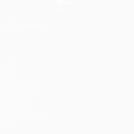
PT-BIO-04 Certiplanet
loja
produtos
carrinho
finalizar encomenda
seguir encomenda
a minha conta
encomendas
recuperar palavra-passe
sair