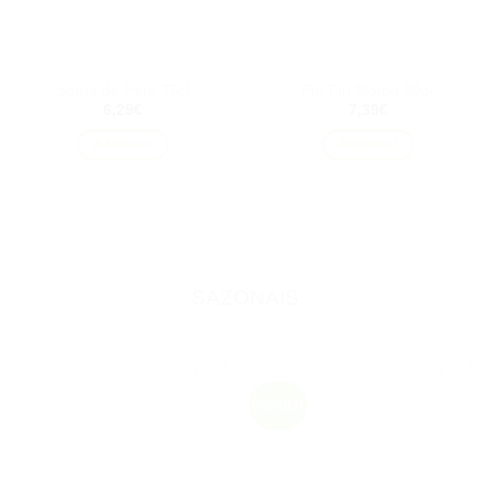
Sumo de Pera 75cl
Piri-Piri Moído 50gr
6,29
€
7,39
€
Adicionar
Adicionar
SAZONAIS
Popular
Adicionar
Adicionar
aos
aos
favoritos
favoritos