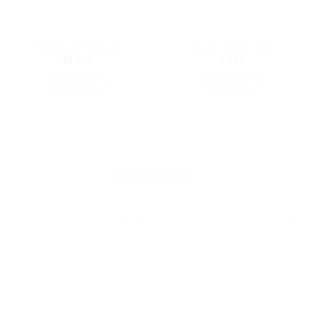
Vinagre de Sidra 1lt
Piri-Piri Moído 12gr
13,59
€
4,19
€
Adicionar
Adicionar
NOVIDADES
Adicionar
Adicionar
aos
aos
favoritos
favoritos