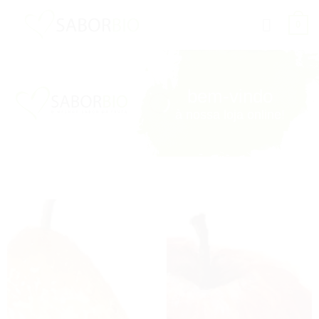
Saltar
0
para
conteúdo
bem-vindo
à nossa loja online!