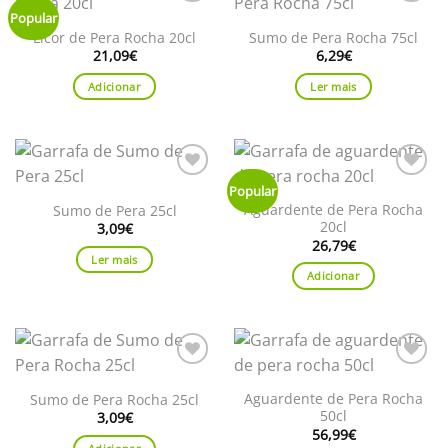
Adicionar
Adicionar
Popular
aos
aos
Licor de Pera Rocha 20cl
Sumo de Pera Rocha 75cl
favoritos
favoritos
21,09
€
6,29
€
Adicionar
Ler mais
Adicionar
Adicionar
Popular
aos
aos
Aguardente de Pera Rocha
Sumo de Pera 25cl
favoritos
favoritos
20cl
3,09
€
26,79
€
Ler mais
Adicionar
Adicionar
Adicionar
aos
aos
Aguardente de Pera Rocha
Sumo de Pera Rocha 25cl
favoritos
favoritos
50cl
3,09
€
56,99
€