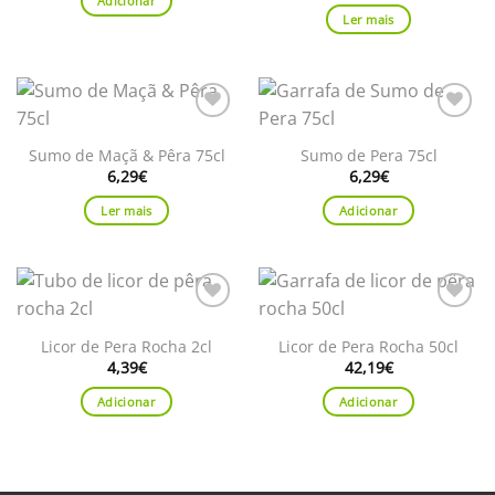
Adicionar
Ler mais
Adicionar
Adicionar
aos
aos
Sumo de Maçã & Pêra 75cl
Sumo de Pera 75cl
favoritos
favoritos
6,29
€
6,29
€
Ler mais
Adicionar
Adicionar
Adicionar
aos
aos
Licor de Pera Rocha 2cl
Licor de Pera Rocha 50cl
favoritos
favoritos
4,39
€
42,19
€
Adicionar
Adicionar