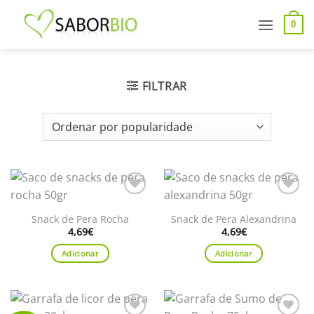
Saltar
para
0
conteúdo
FILTRAR
Adicionar
Adicionar
aos
aos
Snack de Pera Rocha
Snack de Pera Alexandrina
favoritos
favoritos
4,69
€
4,69
€
Adicionar
Adicionar