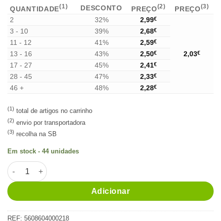
(1)
(2)
(3)
DESCONTO
QUANTIDADE
PREÇO
PREÇO
2
32%
2,99
€
3 - 10
39%
2,68
€
11 - 12
41%
2,59
€
13 - 16
43%
2,50
€
2,03
€
17 - 27
45%
2,41
€
28 - 45
47%
2,33
€
46 +
48%
2,28
€
(1)
total de artigos no carrinho
(2)
envio por transportadora
(3)
recolha na SB
Em stock - 44 unidades
Quantidade de Licor de Pera Rocha 2cl
Alternative:
Adicionar
REF:
5608604000218