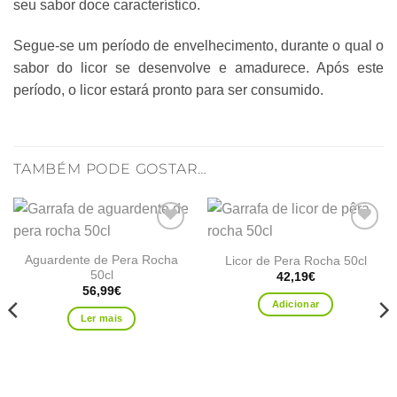
seu sabor doce característico.
Segue-se um período de envelhecimento, durante o qual o
sabor do licor se desenvolve e amadurece. Após este
período, o licor estará pronto para ser consumido.
TAMBÉM PODE GOSTAR…
Adicionar
Adicionar
aos
aos
Aguardente de Pera Rocha
Licor de Pera Rocha 50cl
favoritos
favoritos
50cl
42,19
€
56,99
€
Adicionar
Ler mais