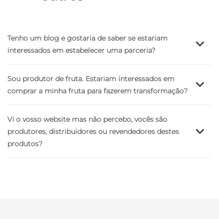
Tenho um blog e gostaria de saber se estariam
interessados em estabelecer uma parceria?
Sou produtor de fruta. Estariam interessados em
comprar a minha fruta para fazerem transformação?
exclusivamente
Vi o vosso website mas não percebo, vocês são
produtores, distribuidores ou revendedores destes
info@saborbio.pt
produtos?
aqui