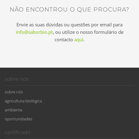
info@saborbio.pt
NÃO ENCONTROU O QUE PROCURA?
Envie as suas dúvidas ou questões por email para
info@saborbio.pt
, ou utilize o nosso formulário de
contacto
aqui
.
sobre nós
sobre nós
agricultura biológica
ambiente
oportunidades
certificado