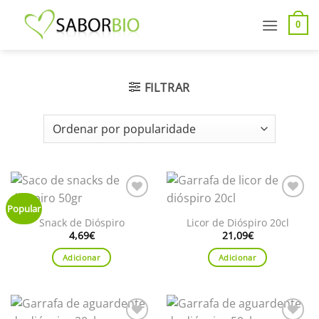
Saltar
para
0
conteúdo
FILTRAR
Adicionar
Adicionar
Popular
aos
aos
Snack de Dióspiro
Licor de Dióspiro 20cl
favoritos
favoritos
4,69
€
21,09
€
Adicionar
Adicionar