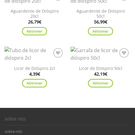
Adicionar
Adicionar
aos
aos
Aguardente de Dióspiro
Aguardente de Dióspiro
favoritos
favoritos
20cl
50cl
26,79
€
56,99
€
Adicionar
Adicionar
Adicionar
Adicionar
aos
aos
Licor de Dióspiro 2cl
Licor de Dióspiro 50cl
favoritos
favoritos
4,39
€
42,19
€
Adicionar
Adicionar
sobre nós
sobre nós