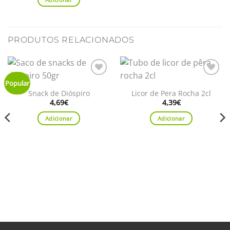
PRODUTOS RELACIONADOS
Adicionar
Adicionar
Popular
aos
aos
Snack de Dióspiro
Licor de Pera Rocha 2cl
favoritos
favoritos
4,69
€
4,39
€
Adicionar
Adicionar