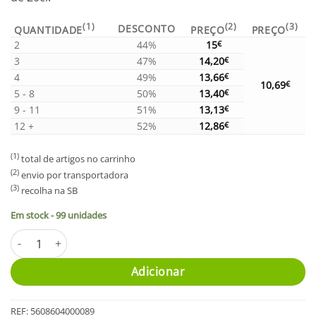
(1)
(2)
(3)
DESCONTO
QUANTIDADE
PREÇO
PREÇO
2
44%
15
€
3
47%
14,20
€
4
49%
13,66
€
10,69
€
5 - 8
50%
13,40
€
9 - 11
51%
13,13
€
12 +
52%
12,86
€
(1)
total de artigos no carrinho
(2)
envio por transportadora
(3)
recolha na SB
Em stock - 99 unidades
Quantidade de Aguardente de Dióspiro 20cl
Alternative:
Adicionar
REF:
5608604000089