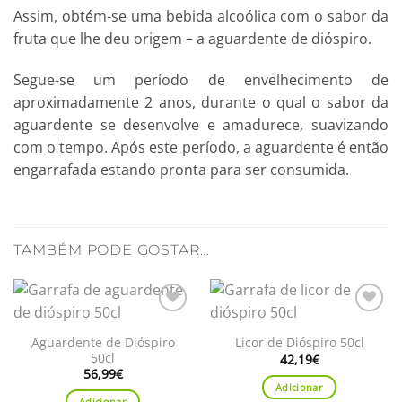
Assim, obtém-se uma bebida alcoólica com o sabor da
fruta que lhe deu origem – a aguardente de dióspiro.
Segue-se um período de envelhecimento de
aproximadamente 2 anos, durante o qual o sabor da
aguardente se desenvolve e amadurece, suavizando
com o tempo. Após este período, a aguardente é então
engarrafada estando pronta para ser consumida.
TAMBÉM PODE GOSTAR…
Adicionar
Adicionar
aos
aos
Aguardente de Dióspiro
Licor de Dióspiro 50cl
favoritos
favoritos
50cl
42,19
€
56,99
€
Adicionar
Adicionar