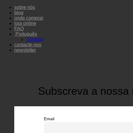
Saltar
sobre nós
para
blog
conteúdo
onde comprar
loja online
FAQ
Português
English
contacte-nos
newsletter
Subscreva a nossa 
Email