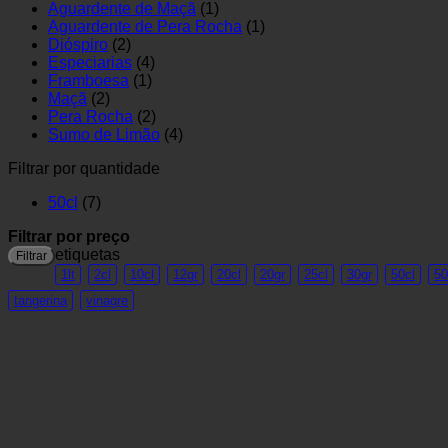
Aguardente de Maçã
(1)
Aguardente de Pera Rocha
(1)
Dióspiro
(2)
Especiarias
(4)
Framboesa
(1)
Maçã
(2)
Pera Rocha
(2)
Sumo de Limão
(4)
Filtrar por quantidade
50cl
(7)
Filtrar por preço
etiquetas
Filtrar
1lt
2cl
10cl
12gr
20cl
20gr
25cl
30gr
50cl
50
tangerina
vinagre