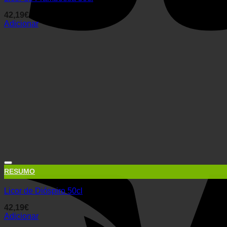
42,19
€
Adicionar
RESUMO
Licor de Dióspiro 50cl
42,19
€
Adicionar