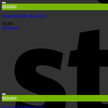
RESUMO
Aguardente de Maçã 50cl
56,99
€
Adicionar
RESUMO
Licor de Framboesa 50cl