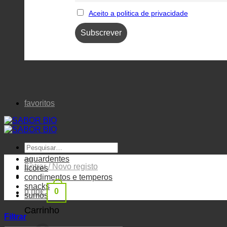
Aceito a politica de privacidade
favoritos
Pesquisar
por:
aguardentes
Entrar / Novo registo
licores
condimentos e temperos
snacks
0
0,00
€
sumos
Carrinho
Filtrar