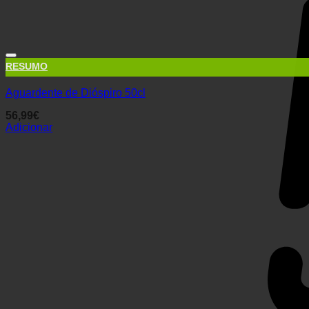
RESUMO
Aguardente de Dióspiro 50cl
56,99
€
Adicionar