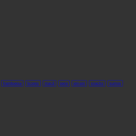
P
P
m
m
framboesa
licores
maçã
pera
piri-piri
snacks
sumos