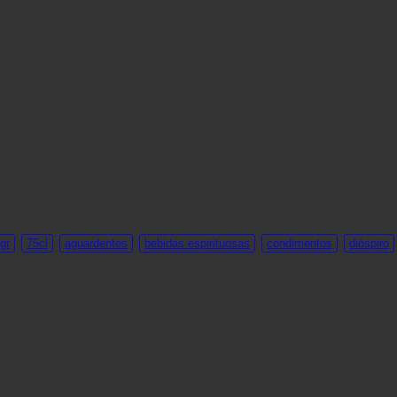
gr
75cl
aguardentes
bebidas espirituosas
condimentos
dióspiro