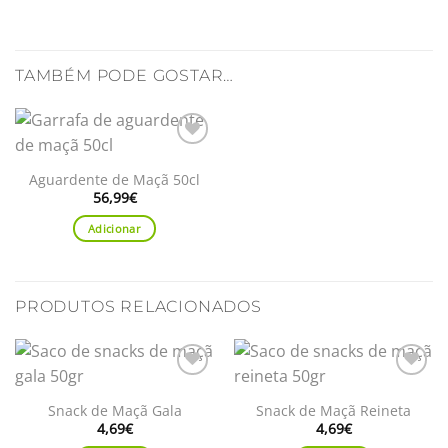
TAMBÉM PODE GOSTAR…
Adicionar
aos
Aguardente de Maçã 50cl
favoritos
56,99
€
Adicionar
PRODUTOS RELACIONADOS
Adicionar
Adicionar
aos
aos
Snack de Maçã Gala
Snack de Maçã Reineta
favoritos
favoritos
4,69
€
4,69
€