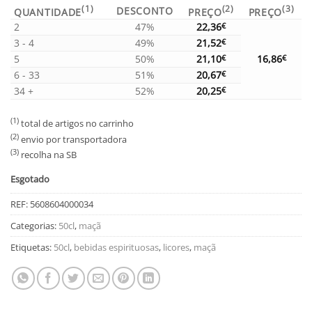
(1)
(2)
(3)
DESCONTO
QUANTIDADE
PREÇO
PREÇO
2
47%
22,36
€
3 - 4
49%
21,52
€
5
50%
21,10
€
16,86
€
6 - 33
51%
20,67
€
34 +
52%
20,25
€
(1)
total de artigos no carrinho
(2)
envio por transportadora
(3)
recolha na SB
Esgotado
REF:
5608604000034
Categorias:
50cl
,
maçã
Etiquetas:
50cl
,
bebidas espirituosas
,
licores
,
maçã