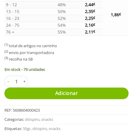
9 - 12
48%
2,44
€
13 - 15
50%
2,35
€
1,86
€
16 - 23
52%
2,25
€
24 - 75
54%
2,16
€
76 +
55%
2,11
€
(1)
total de artigos no carrinho
(2)
envio por transportadora
(3)
recolha na SB
Em stock - 79 unidades
Quantidade de Snack de Dióspiro
Alternative:
Adicionar
REF:
5608604000423
Categorias:
dióspiro
,
snacks
Etiquetas:
50gr
,
dióspiro
,
snacks