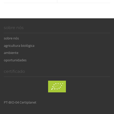
sobre nós
sobre nós
agricultura biológica
ambiente
oportunidades
certificado
PT-BIO-04 Certiplanet