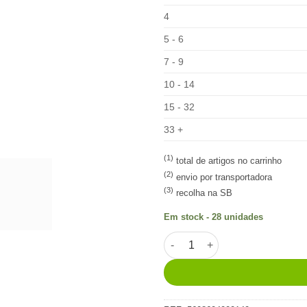
4
5 - 6
7 - 9
10 - 14
15 - 32
33 +
(1)
total de artigos no carrinho
(2)
envio por transportadora
(3)
recolha na SB
Em stock - 28 unidades
Quantidade de Piri-Piri em Agu