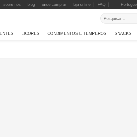
sobre nós
blog
onde comprar
loja online
FAQ
Portuguê
Pesquisar
por:
ENTES
LICORES
CONDIMENTOS E TEMPEROS
SNACKS
Adicionar
Adicionar
aos
aos
favoritos
favoritos
Piri-Piri Moído 50gr
Piri-Piri Moído 30gr
Pi
7,39
€
6,39
€