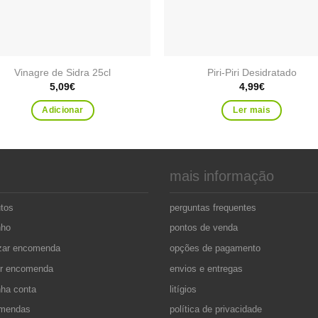
Vinagre de Sidra 25cl
Piri-Piri Desidratado
5,09
€
4,99
€
Adicionar
Ler mais
mais informação
utos
perguntas frequentes
nho
pontos de venda
izar encomenda
opções de pagamento
ir encomenda
envios e entregas
nha conta
litígios
mendas
política de privacidade