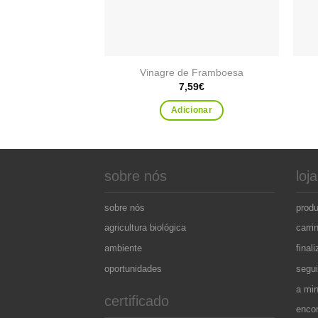
Vinagre de Framboesa
7,59
€
Adicionar
sobre nós
loja
sobre nós
prod
agricultura biológica
carri
ambiente
final
oportunidades
segu
a mi
certificado
enco