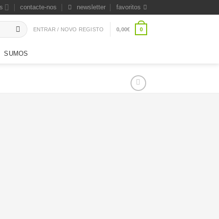
s
contacte-nos
newsletter
favoritos
0
ENTRAR / NOVO REGISTO
0,00
€
SUMOS
Adicionar
Adicionar
aos
aos
favoritos
favoritos
Piri-Piri em
ri-Piri Moído 12gr
Aguardente de Fruta
4,19
€
10,89
€