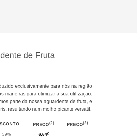
Adicionar
Adicionar
rdente de Fruta
oduzido exclusivamente para nós na região
s maneiras para otimizar a sua utilização.
mos parte da nossa aguardente de fruta, e
is, resultando num molho picante versátil.
(2)
(3)
SCONTO
PREÇO
PREÇO
39%
6,64
€