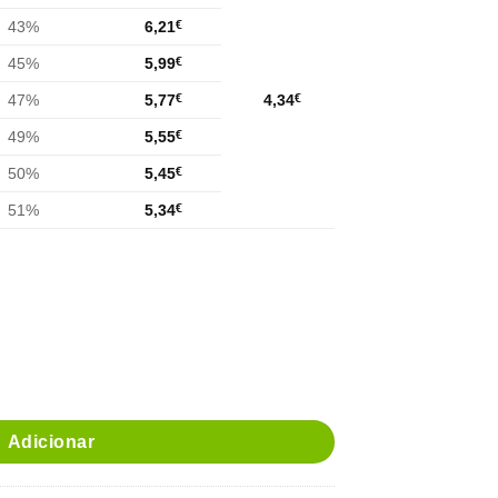
43%
6,21
€
45%
5,99
€
47%
5,77
€
4,34
€
49%
5,55
€
50%
5,45
€
51%
5,34
€
ardente de Fruta
Adicionar