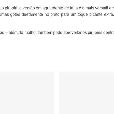
 piri-piri, a versão em aguardente de fruta é a mais versátil e
gumas gotas diretamente no prato para um toque picante extr
io – além do molho, também pode aproveitar os piri-piris dentr
Adicionar
Adicio
aos
aos
favoritos
favori