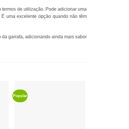
m termos de utilização. Pode adicionar uma
a. É uma excelente opção quando não têm
o da garrafa, adicionando ainda mais sabor
Popular
nar
Adicionar
aos
tos
favoritos