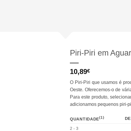
Adicionar
Adicionar
Piri-Piri em Agua
Adicionar
10,89
aos
€
favoritos
O Piri-Piri que usamos é pr
Oeste. Oferecemos-o de vária
Para este produto, seleciona
adicionamos pequenos piri-pir
(1)
DE
QUANTIDADE
2 - 3