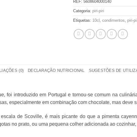
REF:
5608604000140
Categoria:
piri-piri
Etiquetas:
10cl
,
condimentos
,
piri-pi
LIAÇÕES (0)
DECLARAÇÃO NUTRICIONAL
SUGESTÕES DE UTILI
que, foi introduzido em Portugal e tornou-se comum na culinári
esas, especialmente em combinação com chocolate, mas deve 
escala de Scoville, é mais picante do que a pimenta cayenn
tas no prato, ou uma pequena colher adicionada ao cozinhar,